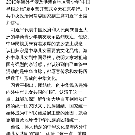
2010年海外华裔及港澳台地区青少年“中国
寻根之旅”夏令营开营式今天在京举行。中
共中央政治局常委国家副主席习近平出席
并讲话。
习近平代表中国政府和人民向来自五大
洲的华裔青少年朋友表示热烈欢迎。他说,
中华民族历来有着浓厚的故乡故土观念，
认祖归宗是中华儿女重要的文化品格。海
外中华儿女到中国寻根，说明大家对祖籍
国有强烈的亲近感，都认识到自己血管中
涌动的是中华血脉，都愿意传承和发扬历
经数千年形成的中华文化。
习近平指出，团结统一的中华民族是海
内外中华儿女共同的“根”。认清了这一
点，就能加深理解华夏大地自开创幅员广
阔的统一国家以来，民族团结、国家统一
始终成为中华民族发展主流的原因，就会
更加自觉地珍惜中华民族的团结统一。
他说，博大精深的中华文化是海内外中
华儿女共同的“魂”。认清了这一点，就能